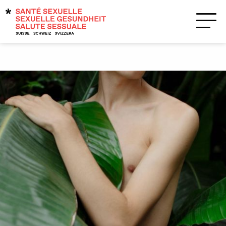
Temi
Supporto?
Contatti
Salute sessuale
Accesso per tutte e tutti
Attrazioni e sessualità
Caratteristiche biologiche sessuali e
identità di genere
HIV / IST
Contraccezione