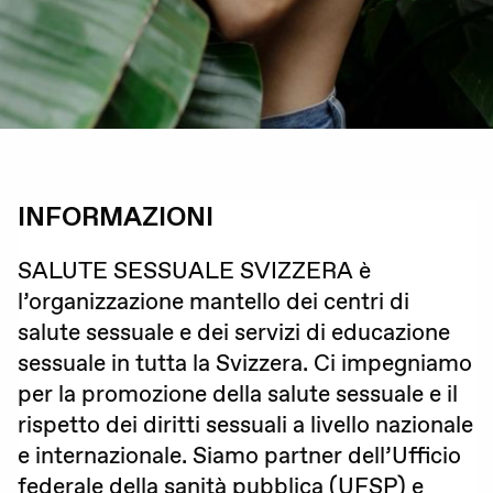
Gravidanza (voluta / non voluta)
Educazione sessuale
Violenza sessuale
Diritti sessuali
INFORMAZIONI
Lavorare insieme per
Politica
promuovere
SALUTE SESSUALE SVIZZERA è
l’organizzazione mantello dei centri di
la salute sessuale
salute sessuale e dei servizi di educazione
Formazione
e il rispetto dei diritti
sessuale in tutta la Svizzera. Ci impegniamo
sessuali.
Standards di qualità
per la promozione della salute sessuale e il
rispetto dei diritti sessuali a livello nazionale
Advocacy
e internazionale. Siamo partner dell’Ufficio
Newsletter
federale della sanità pubblica (UFSP) e