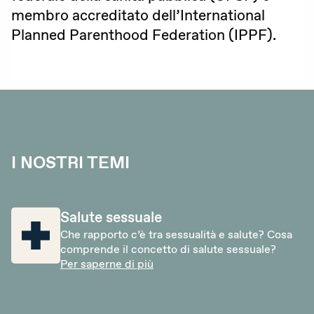
membro accreditato dell’International
Attualità
Planned Parenthood Federation (IPPF).
Agenda
Portale offerte d’impiego
Area stampa
Rete giovani
I NOSTRI TEMI
Attività di rete
Salute sessuale
Che rapporto c’è tra sessualità e salute? Cosa
Consulenza
comprende il concetto di salute sessuale?
Per saperne di più
Emergenze