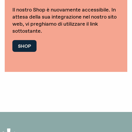
Il nostro Shop è nuovamente accessibile. In
Gravidanza (voluta / non voluta)
attesa della sua integrazione nel nostro sito
Educazione sessuale
web, vi preghiamo di utilizzare il link
sottostante.
Violenza sessuale
SHOP
Diritti sessuali
Politica
Formazione
Standards di qualità
Advocacy
Newsletter