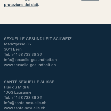
protezione dei dati
.
DE
FR
IT
SEXUELLE GESUNDHEIT SCHWEIZ
Donare adesso
Marktgasse 36
3011
Bern
Tel:
+41 58 733 36 36
info@sexuelle-gesundheit.ch
www.sexuelle-gesundheit.ch
SANTÉ SEXUELLE SUISSE
Rue du Midi 8
1003
Lausanne
Tel:
+41 58 733 36 36
info@sante-sexuelle.ch
www.sante-sexuelle.ch