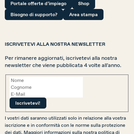
Portale offerte d’impiego
Shop
La nostra organizzazione
Bisogno di supporto?
Area stampa
I nostri obiettivi
Membri
ISCRIVETEVI ALLA NOSTRA NEWSLETTER
Partner
Per rimanere aggiornati, iscrivetevi alla nostra
Rapporto annuale
newsletter che viene pubblicata 4 volte all'anno.
Sostenerci
I vostri dati saranno utilizzati solo in relazione alla vostra
iscrizione e in conformità con le norme sulla protezione
dei dati. Maggiori informazioni sulla nostra
politica di