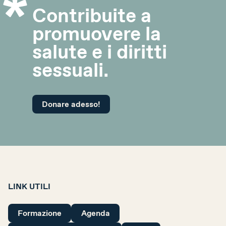
Contribuite a
Attualità
promuovere la
Agenda
salute e i diritti
Portale offerte d’impiego
sessuali.
Area stampa
Rete giovani
Donare adesso!
Attività di rete
Consulenza
LINK UTILI
Emergenze
Formazione
Agenda