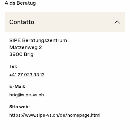
Aids Beratug
Gravidanza (voluta / non voluta)
Contatto
Educazione sessuale
Violenza sessuale
SIPE Beratungszentrum
Matzenweg 2
Diritti sessuali
3900 Brig
Politica
Tel:
+41 27 923 93 13
E-Mail:
Formazione
brig@sipe-vs.ch
Standards di qualità
Sito web:
Advocacy
https://www.sipe-vs.ch/de/homepage.html
Newsletter