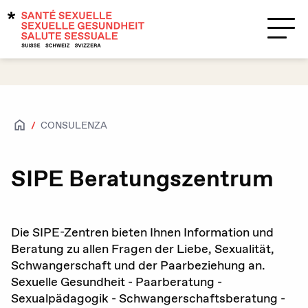
Temi
Supporto?
Contatti
CONSULENZA
Salute sessuale
Accesso per tutte e tutti
SIPE Beratungszentrum
Attrazioni e sessualità
Caratteristiche biologiche sessuali e
Die SIPE-Zentren bieten Ihnen Information und
identità di genere
Beratung zu allen Fragen der Liebe, Sexualität,
Schwangerschaft und der Paarbeziehung an.
HIV / IST
Sexuelle Gesundheit - Paarberatung -
Sexualpädagogik - Schwangerschaftsberatung -
Contraccezione