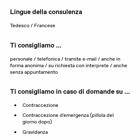
Lingue della consulenza
La nostra organizzazione
I nostri obiettivi
Tedesco / Francese
Membri
Ti consigliamo ...
Partner
personale / telefonica / tramite e-mail / anche in
forma anonima / su richiesta con interprete / anche
Rapporto annuale
senza appuntamento
Sostenerci
Ti consigliamo in caso di domande su ...
Contraccezione
Contraccezione d'emergenza (pillola del
giorno dopo)
Gravidanza