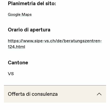
Planimetria del sito:
Attualità
Google Maps
Agenda
Portale offerte d’impiego
Orario di apertura
Area stampa
https://www.sipe-vs.ch/de/beratungszentren-
124.html
Rete giovani
Attività di rete
Cantone
VS
Consulenza
Offerta di consulenza
Emergenze