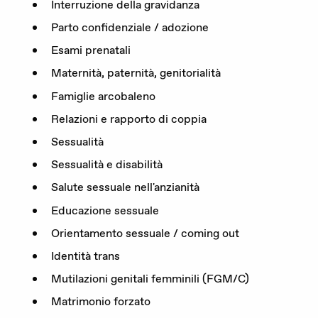
Interruzione della gravidanza
DE
FR
IT
Parto confidenziale / adozione
Esami prenatali
Maternità, paternità, genitorialità
Famiglie arcobaleno
Donare adesso
Relazioni e rapporto di coppia
Sessualità
Sessualità e disabilità
Salute sessuale nell'anzianità
Educazione sessuale
Orientamento sessuale / coming out
Identità trans
Mutilazioni genitali femminili (FGM/C)
Matrimonio forzato