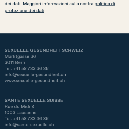
dei dati. Maggiori informazioni sulla nostra
politica di
protezione dei dati
.
SEXUELLE GESUNDHEIT SCHWEIZ
Marktgasse 36
3011
Bern
Tel:
+41 58 733 36 36
info@sexuelle-gesundheit.ch
www.sexuelle-gesundheit.ch
SANTÉ SEXUELLE SUISSE
Rue du Midi 8
1003
Lausanne
Tel:
+41 58 733 36 36
info@sante-sexuelle.ch