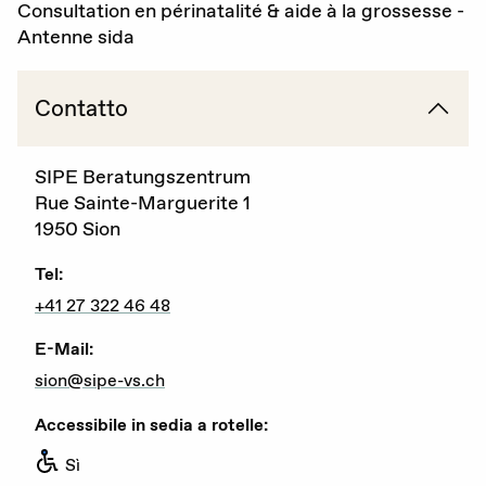
Consultation en périnatalité & aide à la grossesse -
Antenne sida
Gravidanza (voluta / non voluta)
Educazione sessuale
Contatto
Violenza sessuale
SIPE Beratungszentrum
Diritti sessuali
Rue Sainte-Marguerite 1
Politica
1950 Sion
Tel:
+41 27 322 46 48
Formazione
E-Mail:
Standards di qualità
sion@sipe-vs.ch
Accessibile in sedia a rotelle:
Advocacy
Sì
Newsletter