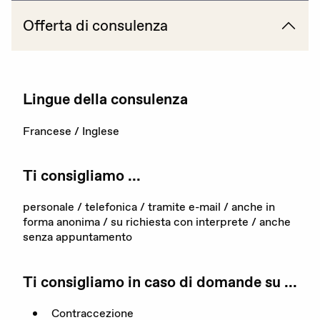
Offerta di consulenza
La nostra organizzazione
I nostri obiettivi
Membri
Lingue della consulenza
Partner
Francese / Inglese
Rapporto annuale
Ti consigliamo ...
Sostenerci
personale / telefonica / tramite e-mail / anche in
forma anonima / su richiesta con interprete / anche
senza appuntamento
Ti consigliamo in caso di domande su ...
Contraccezione