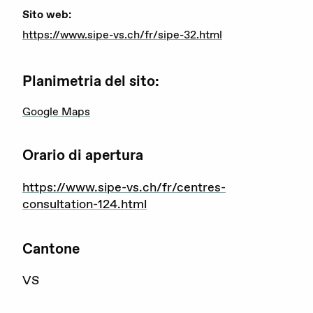
Sito web:
Attualità
https://www.sipe-vs.ch/fr/sipe-32.html
Agenda
Planimetria del sito:
Portale offerte d’impiego
Google Maps
Area stampa
Rete giovani
Orario di apertura
Attività di rete
https://www.sipe-vs.ch/fr/centres-
consultation-124.html
Consulenza
Cantone
Emergenze
VS