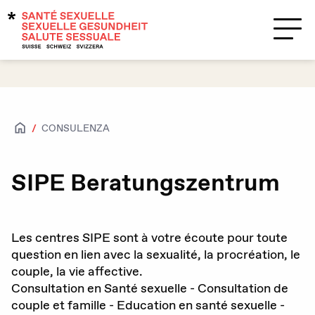
Temi
Supporto?
Contatti
CONSULENZA
Salute sessuale
Accesso per tutte e tutti
SIPE Beratungszentrum
Attrazioni e sessualità
Caratteristiche biologiche sessuali e
Les centres SIPE sont à votre écoute pour toute
identità di genere
question en lien avec la sexualité, la procréation, le
couple, la vie affective.
HIV / IST
Consultation en Santé sexuelle - Consultation de
couple et famille - Education en santé sexuelle -
Contraccezione