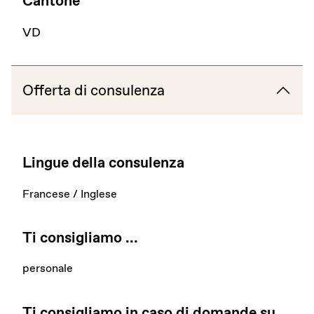
Cantone
Attualità
VD
Agenda
Portale offerte d’impiego
Offerta di consulenza
Area stampa
Rete giovani
Lingue della consulenza
Attività di rete
Francese / Inglese
Ti consigliamo ...
Consulenza
personale
Emergenze
Ti consigliamo in caso di domande su ...