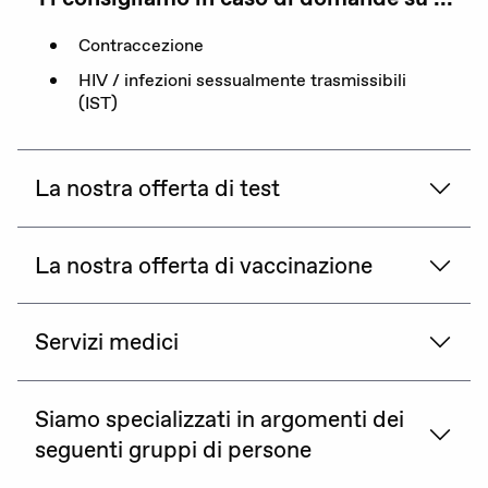
La nostra organizzazione
Contraccezione
HIV / infezioni sessualmente trasmissibili
I nostri obiettivi
(IST)
Membri
Partner
La nostra offerta di test
Rapporto annuale
La nostra offerta di vaccinazione
Sostenerci
Servizi medici
Siamo specializzati in argomenti dei
seguenti gruppi di persone