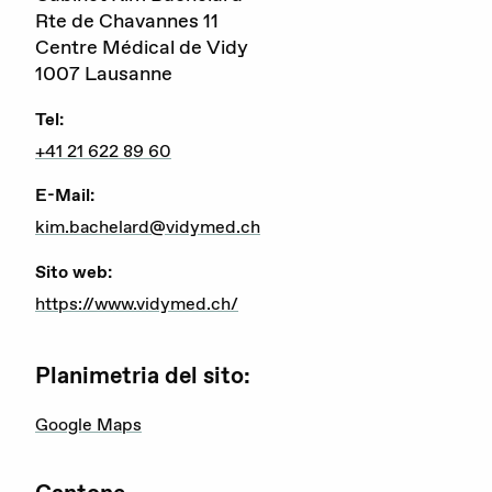
Rte de Chavannes 11
Gravidanza (voluta / non voluta)
Centre Médical de Vidy
1007 Lausanne
Educazione sessuale
Tel:
Violenza sessuale
+41 21 622 89 60
Diritti sessuali
E-Mail:
kim.bachelard@vidymed.ch
Politica
Sito web:
https://www.vidymed.ch/
Formazione
Planimetria del sito:
Standards di qualità
Google Maps
Advocacy
Newsletter