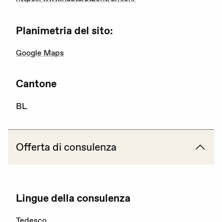
Attualità
Planimetria del sito:
Agenda
Google Maps
Portale offerte d’impiego
Area stampa
Cantone
Rete giovani
BL
Attività di rete
Offerta di consulenza
Consulenza
Emergenze
Lingue della consulenza
Tedesco