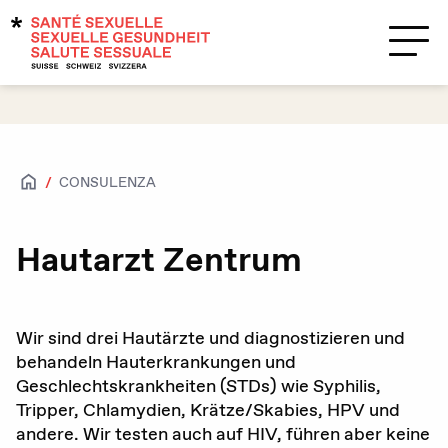
Temi
Supporto?
Contatti
CONSULENZA
Salute sessuale
Accesso per tutte e tutti
Hautarzt Zentrum
Attrazioni e sessualità
Caratteristiche biologiche sessuali e
Wir sind drei Hautärzte und diagnostizieren und
identità di genere
behandeln Hauterkrankungen und
Geschlechtskrankheiten (STDs) wie Syphilis,
HIV / IST
Tripper, Chlamydien, Krätze/Skabies, HPV und
andere. Wir testen auch auf HIV, führen aber keine
Contraccezione