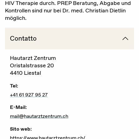
HIV Therapie durch. PREP Beratung, Abgabe und
Kontrollen sind nur bei Dr. med. Christian Dietlin
Gravidanza (voluta / non voluta)
möglich.
Educazione sessuale
Contatto
Violenza sessuale
Diritti sessuali
Hautarzt Zentrum
Politica
Oristalstrasse 20
4410 Liestal
Tel:
Formazione
+41 61 927 95 27
E-Mail:
Standards di qualità
mail@hautarztzentrum.ch
Advocacy
Sito web:
Newsletter
https://www.hautarztzentrum.ch/