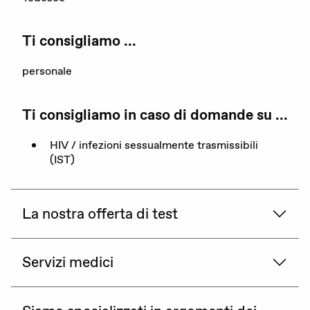
La nostra organizzazione
Ti consigliamo ...
I nostri obiettivi
personale
Membri
Ti consigliamo in caso di domande su ...
Partner
HIV / infezioni sessualmente trasmissibili
Rapporto annuale
(IST)
Sostenerci
La nostra offerta di test
Servizi medici