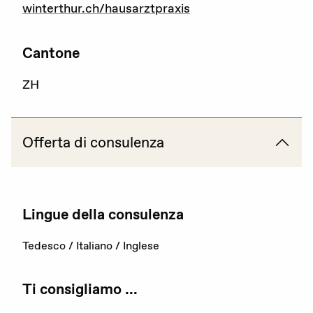
winterthur.ch/hausarztpraxis
La nostra organizzazione
Cantone
I nostri obiettivi
ZH
Membri
Partner
Offerta di consulenza
Rapporto annuale
Sostenerci
Lingue della consulenza
Tedesco / Italiano / Inglese
Ti consigliamo ...