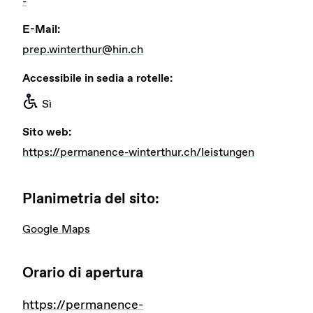
-
Attualità
E-Mail:
prep.winterthur@hin.ch
Agenda
Accessibile in sedia a rotelle:
Portale offerte d’impiego
Sì
Area stampa
Sito web:
Rete giovani
https://permanence-winterthur.ch/leistungen
Attività di rete
Planimetria del sito:
Google Maps
Consulenza
Emergenze
Orario di apertura
https://permanence-