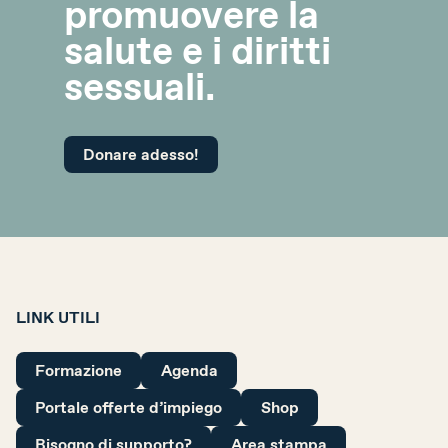
promuovere la
salute e i diritti
sessuali.
Donare adesso!
LINK UTILI
Formazione
Agenda
Portale offerte d’impiego
Shop
Bisogno di supporto?
Area stampa