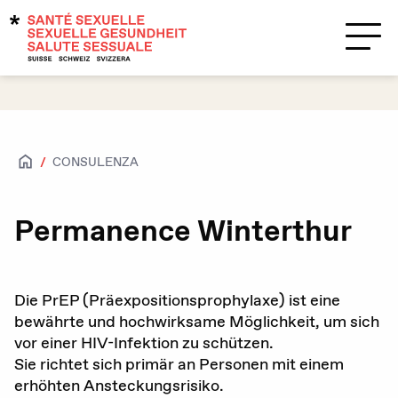
Temi
Supporto?
Contatti
CONSULENZA
Salute sessuale
Accesso per tutte e tutti
Permanence Winterthur
Attrazioni e sessualità
Caratteristiche biologiche sessuali e
Die PrEP (Präexpositionsprophylaxe) ist eine
identità di genere
bewährte und hochwirksame Möglichkeit, um sich
vor einer HIV-Infektion zu schützen.
HIV / IST
Sie richtet sich primär an Personen mit einem
erhöhten Ansteckungsrisiko.
Contraccezione