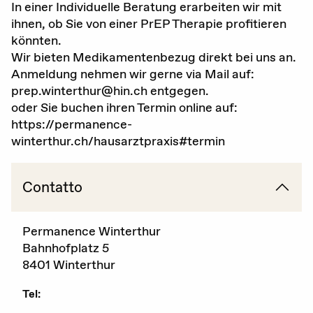
In einer Individuelle Beratung erarbeiten wir mit
ihnen, ob Sie von einer PrEP Therapie profitieren
Gravidanza (voluta / non voluta)
könnten.
Educazione sessuale
Wir bieten Medikamentenbezug direkt bei uns an.
Anmeldung nehmen wir gerne via Mail auf:
Violenza sessuale
prep.winterthur@hin.ch entgegen.
oder Sie buchen ihren Termin online auf:
Diritti sessuali
https://permanence-
winterthur.ch/hausarztpraxis#termin
Politica
Contatto
Formazione
Permanence Winterthur
Standards di qualità
Bahnhofplatz 5
8401 Winterthur
Advocacy
Tel:
Newsletter