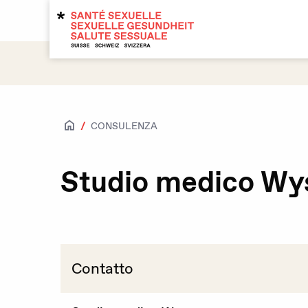
Temi
CONSULENZA
Salute sessuale
Accesso per tutte e tutti
Studio medico Wy
Attrazioni e sessualità
Caratteristiche biologiche sessual
HIV / IST
Contatto
Contraccezione