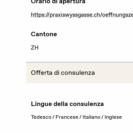
Orario di apertura
Attualità
https://praxiswyssgasse.ch/oeffnungsze
Agenda
Cantone
Portale offerte d’impiego
ZH
Area stampa
Rete giovani
Offerta di consulenza
Attività di rete
Lingue della consulenza
Consulenza
Emergenze
Tedesco / Francese / Italiano / Inglese