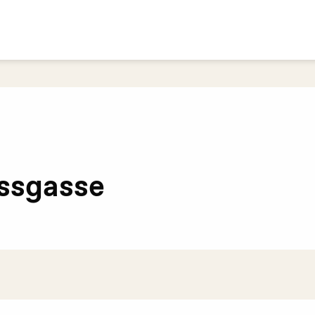
Supporto?
ssgasse
i e identità di genere