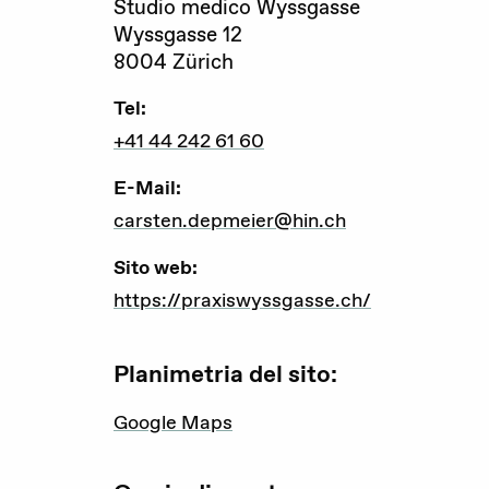
Studio medico Wyssgasse
Gravidanza (voluta / non voluta)
Wyssgasse 12
8004 Zürich
Educazione sessuale
Tel:
Violenza sessuale
+41 44 242 61 60
Diritti sessuali
E-Mail:
Politica
carsten.depmeier@hin.ch
Sito web:
https://praxiswyssgasse.ch/
Formazione
Planimetria del sito:
Standards di qualità
Advocacy
Google Maps
Newsletter