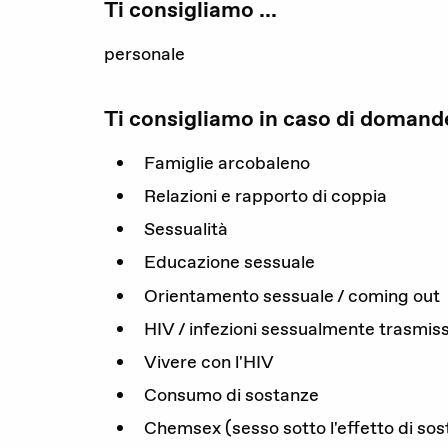
Ti consigliamo ...
La nostra organizzazione
personale
I nostri obiettivi
Ti consigliamo in caso di domande 
Membri
Famiglie arcobaleno
Partner
Relazioni e rapporto di coppia
Rapporto annuale
Sessualità
Educazione sessuale
Sostenerci
Orientamento sessuale / coming out
HIV / infezioni sessualmente trasmissi
Vivere con l'HIV
Consumo di sostanze
Chemsex (sesso sotto l'effetto di so