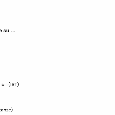
su ...
bili (IST)
stanze)