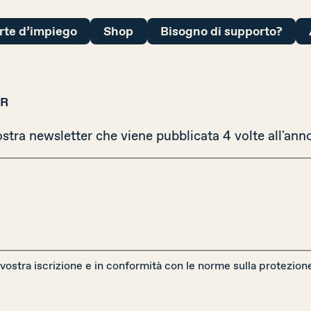
erte d’impiego
Shop
Bisogno di supporto?
ER
ostra newsletter che viene pubblicata 4 volte all'ann
lla vostra iscrizione e in conformità con le norme sulla protezio