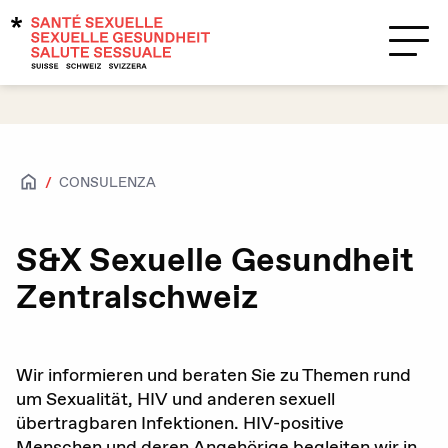
Temi
Supporto?
Contatti
CONSULENZA
Salute sessuale
Accesso per tutte e tutti
S
&
X Sexuelle Gesundheit
Zentralschweiz
Attrazioni e sessualità
Caratteristiche biologiche sessuali e
identità di genere
Wir informieren und beraten Sie zu Themen rund
HIV / IST
um Sexualität, HIV und anderen sexuell
übertragbaren Infektionen. HIV-positive
Contraccezione
Menschen und deren Angehörige begleiten wir in