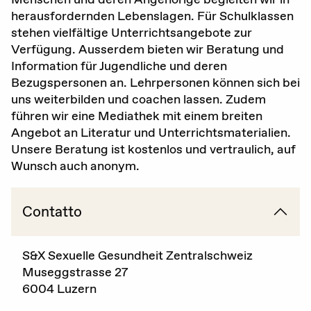
herausfordernden Lebenslagen. Für Schulklassen
Gravidanza (voluta / non voluta)
stehen vielfältige Unterrichtsangebote zur
Verfügung. Ausserdem bieten wir Beratung und
Educazione sessuale
Information für Jugendliche und deren
Bezugspersonen an. Lehrpersonen können sich bei
Violenza sessuale
uns weiterbilden und coachen lassen. Zudem
Diritti sessuali
führen wir eine Mediathek mit einem breiten
Angebot an Literatur und Unterrichtsmaterialien.
Politica
Unsere Beratung ist kostenlos und vertraulich, auf
Wunsch auch anonym.
Contatto
Formazione
Standards di qualità
S&X Sexuelle Gesundheit Zentralschweiz
Museggstrasse 27
Advocacy
6004 Luzern
Newsletter