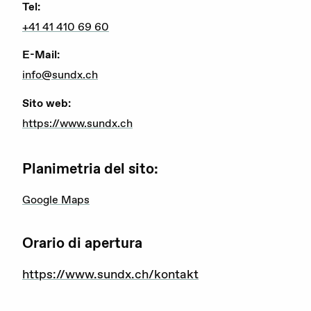
Tel:
Attualità
+41 41 410 69 60
Agenda
E-Mail:
info@sundx.ch
Portale offerte d’impiego
Sito web:
Area stampa
https://www.sundx.ch
Rete giovani
Planimetria del sito:
Attività di rete
Google Maps
Consulenza
Orario di apertura
Emergenze
https://www.sundx.ch/kontakt