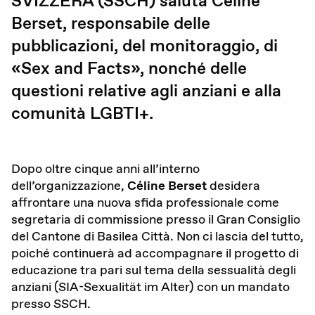
SVIZZERA (SSCH) saluta Céline
Berset, responsabile delle
Gravidanza (voluta / non voluta)
pubblicazioni, del monitoraggio, di
Educazione sessuale
«Sex and Facts», nonché delle
Violenza sessuale
questioni relative agli anziani e alla
comunità LGBTI+.
Diritti sessuali
Politica
Dopo oltre cinque anni all’interno
dell’organizzazione,
Céline Berset
desidera
affrontare una nuova sfida professionale come
Formazione
segretaria di commissione presso il Gran Consiglio
del Cantone di Basilea Città. Non ci lascia del tutto,
Standards di qualità
poiché continuerà ad accompagnare il progetto di
educazione tra pari sul tema della sessualità degli
Advocacy
anziani (SIA-Sexualität im Alter) con un mandato
presso SSCH.
Newsletter