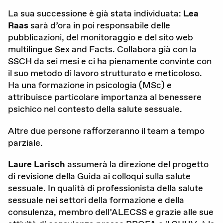
La sua successione è già stata individuata:
Lea
Attualità
Raas
sarà d’ora in poi responsabile delle
Agenda
pubblicazioni, del monitoraggio e del sito web
multilingue Sex and Facts. Collabora già con la
Portale offerte d’impiego
SSCH da sei mesi e ci ha pienamente convinte con
il suo metodo di lavoro strutturato e meticoloso.
Area stampa
Ha una formazione in psicologia (MSc) e
attribuisce particolare importanza al benessere
Rete giovani
psichico nel contesto della salute sessuale.
Attività di rete
Altre due persone rafforzeranno il team a tempo
parziale.
Laure Larisch
assumerà la direzione del progetto
Consulenza
di revisione della Guida ai colloqui sulla salute
sessuale. In qualità di professionista della salute
Emergenze
sessuale nei settori della formazione e della
consulenza, membro dell’ALECSS e grazie alle sue