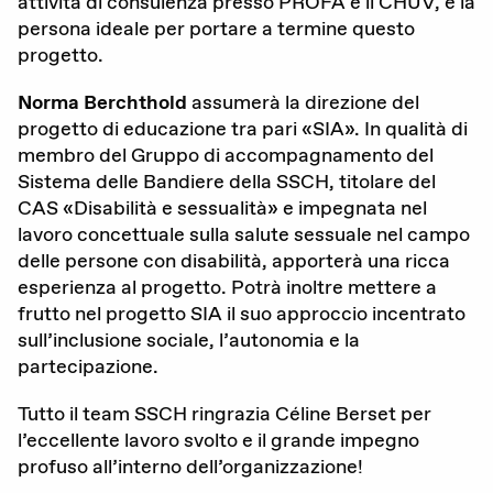
attività di consulenza presso PROFA e il CHUV, è la
persona ideale per portare a termine questo
La nostra organizzazione
progetto.
I nostri obiettivi
Norma Berchthold
assumerà la direzione del
progetto di educazione tra pari «SIA». In qualità di
Membri
membro del Gruppo di accompagnamento del
Sistema delle Bandiere della SSCH, titolare del
Partner
CAS «Disabilità e sessualità» e impegnata nel
Rapporto annuale
lavoro concettuale sulla salute sessuale nel campo
delle persone con disabilità, apporterà una ricca
Sostenerci
esperienza al progetto. Potrà inoltre mettere a
frutto nel progetto SIA il suo approccio incentrato
sull’inclusione sociale, l’autonomia e la
partecipazione.
Tutto il team SSCH ringrazia Céline Berset per
l’eccellente lavoro svolto e il grande impegno
profuso all’interno dell’organizzazione!