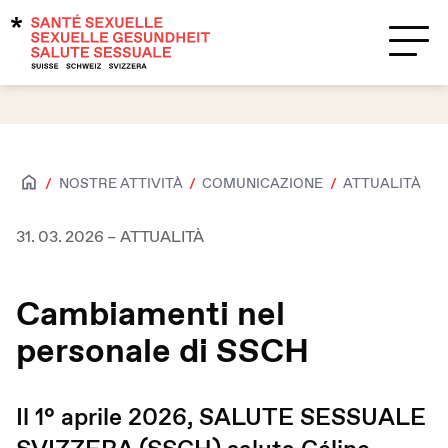
Temi
Supporto?
Contatti
ATTUALITÀ
NOSTRE ATTIVITÀ
COMUNICAZIONE
Salute sessuale
31. 03. 2026
–
ATTUALITÀ
Accesso per tutte e tutti
Attrazioni e sessualità
Cambiamenti nel
Caratteristiche biologiche sessuali e
personale di SSCH
identità di genere
HIV / IST
Il
1
° aprile
2026
, SALUTE SESSUALE
Contraccezione