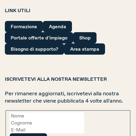
LINK UTILI
La nostra organizzazione
I nostri obiettivi
Formazione
Agenda
Membri
Portale offerte d’impiego
Shop
Bisogno di supporto?
Area stampa
Partner
Rapporto annuale
Sostenerci
ISCRIVETEVI ALLA NOSTRA NEWSLETTER
Per rimanere aggiornati, iscrivetevi alla nostra
newsletter che viene pubblicata 4 volte all'anno.