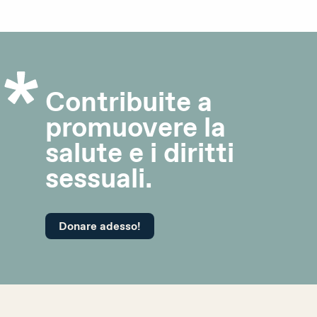
Attualità
Agenda
Portale offerte d’impiego
Contribuite a
Area stampa
promuovere la
salute e i diritti
Rete giovani
sessuali.
Attività di rete
Donare adesso!
Consulenza
Emergenze