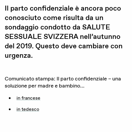
Il parto confidenziale è ancora poco
Gravidanza (voluta / non voluta)
conosciuto come risulta da un
Educazione sessuale
sondaggio condotto da SALUTE
SESSUALE SVIZZERA nell’autunno
Violenza sessuale
del
2019
. Questo deve cambiare con
Diritti sessuali
urgenza.
Politica
Comunicato stampa: Il parto confidenziale – una
soluzione per madre e bambino...
Formazione
in francese
Standards di qualità
in tedesco
Advocacy
Newsletter