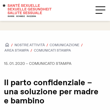
Temi
Supporto?
Contatti
NOSTRE ATTIVITÀ
COMUNICAZIONE
Salute sessuale
COMUNICATI STAMPA
AREA STAMPA
Accesso per tutte e tutti
15. 01. 2020
–
COMUNICATO STAMPA
Attrazioni e sessualità
Il parto confidenziale –
Caratteristiche biologiche sessuali e
identità di genere
una soluzione per madre
HIV / IST
e bambino
Contraccezione