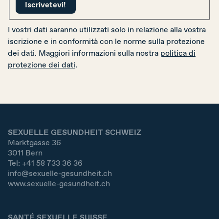
DE
FR
IT
I vostri dati saranno utilizzati solo in relazione alla vostra
iscrizione e in conformità con le norme sulla protezione
dei dati. Maggiori informazioni sulla nostra
politica di
protezione dei dati
.
Donare adesso
SEXUELLE GESUNDHEIT SCHWEIZ
Marktgasse 36
3011
Bern
Tel:
+41 58 733 36 36
info@sexuelle-gesundheit.ch
www.sexuelle-gesundheit.ch
SANTÉ SEXUELLE SUISSE