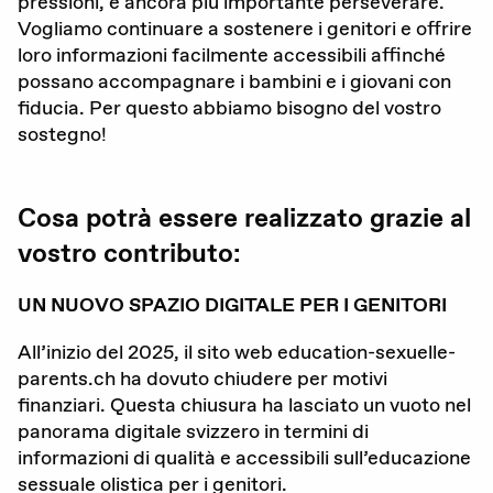
pressioni, è ancora più importante perseverare.
Vogliamo continuare a sostenere i genitori e offrire
DE
FR
IT
loro informazioni facilmente accessibili affinché
possano accompagnare i bambini e i giovani con
fiducia. Per questo abbiamo bisogno del vostro
sostegno!
Donare adesso
Cosa potrà essere realizzato grazie al
vostro contributo:
UN NUOVO SPAZIO DIGITALE PER I GENITORI
All’inizio del 2025, il sito web education-sexuelle-
parents.ch ha dovuto chiudere per motivi
finanziari. Questa chiusura ha lasciato un vuoto nel
panorama digitale svizzero in termini di
informazioni di qualità e accessibili sull’educazione
sessuale olistica per i genitori.