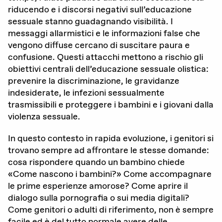
riducendo e i discorsi negativi sull’educazione
Attualità
sessuale stanno guadagnando visibilità. I
messaggi allarmistici e le informazioni false che
Agenda
vengono diffuse cercano di suscitare paura e
confusione. Questi attacchi mettono a rischio gli
Portale offerte d’impiego
obiettivi centrali dell’educazione sessuale olistica:
Area stampa
prevenire la discriminazione, le gravidanze
indesiderate, le infezioni sessualmente
Rete giovani
trasmissibili e proteggere i bambini e i giovani dalla
violenza sessuale.
Attività di rete
In questo contesto in rapida evoluzione, i genitori si
trovano sempre ad affrontare le stesse domande:
cosa rispondere quando un bambino chiede
Consulenza
«Come nascono i bambini?» Come accompagnare
le prime esperienze amorose? Come aprire il
Emergenze
dialogo sulla pornografia o sui media digitali?
Come genitori o adulti di riferimento, non è sempre
facile ed è del tutto normale avere delle