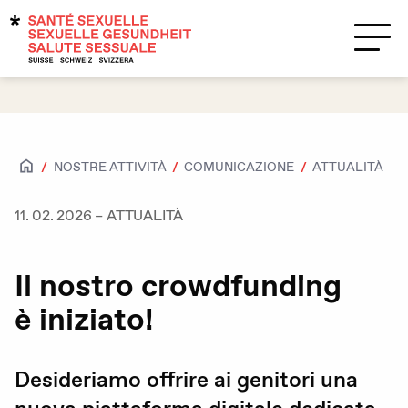
Temi
Supporto?
Contatti
ATTUALITÀ
NOSTRE ATTIVITÀ
COMUNICAZIONE
Salute sessuale
11. 02. 2026
–
ATTUALITÀ
Accesso per tutte e tutti
Attrazioni e sessualità
Il nostro crowdfunding
Caratteristiche biologiche sessuali e
è iniziato!
identità di genere
HIV / IST
Desideriamo offrire ai genitori una
Contraccezione