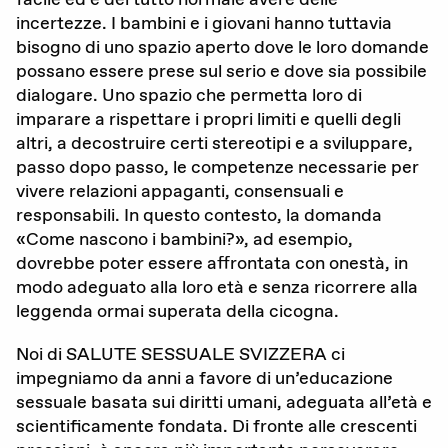
incertezze. I bambini e i giovani hanno tuttavia
La nostra organizzazione
bisogno di uno spazio aperto dove le loro domande
possano essere prese sul serio e dove sia possibile
I nostri obiettivi
dialogare. Uno spazio che permetta loro di
imparare a rispettare i propri limiti e quelli degli
Membri
altri, a decostruire certi stereotipi e a sviluppare,
Partner
passo dopo passo, le competenze necessarie per
vivere relazioni appaganti, consensuali e
Rapporto annuale
responsabili. In questo contesto, la domanda
«Come nascono i bambini?», ad esempio,
Sostenerci
dovrebbe poter essere affrontata con onestà, in
modo adeguato alla loro età e senza ricorrere alla
leggenda ormai superata della cicogna.
Noi di SALUTE SESSUALE SVIZZERA ci
impegniamo da anni a favore di un’educazione
sessuale basata sui diritti umani, adeguata all’età e
scientificamente fondata. Di fronte alle crescenti