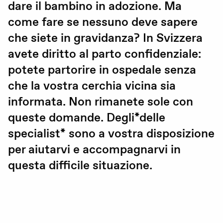
dare il bambino in adozione. Ma
Gravidanza (voluta / non voluta)
come fare se nessuno deve sapere
che siete in gravidanza? In Svizzera
Educazione sessuale
avete diritto al parto confidenziale:
Violenza sessuale
potete partorire in ospedale senza
Diritti sessuali
che la vostra cerchia vicina sia
informata. Non rimanete sole con
Politica
queste domande. Degli*delle
specialist* sono a vostra disposizione
per aiutarvi e accompagnarvi in
Formazione
questa difficile situazione.
Standards di qualità
Advocacy
Newsletter