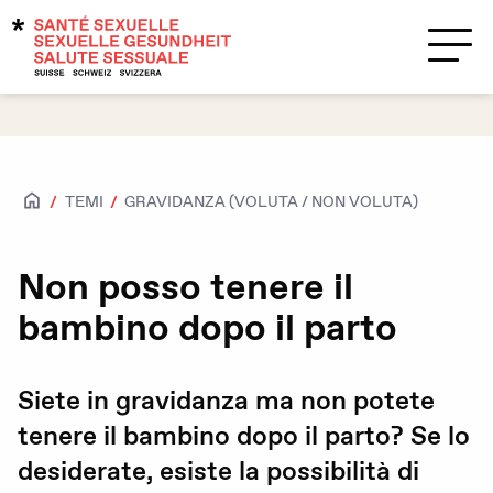
Temi
Supporto?
Contatti
TEMI
GRAVIDANZA (VOLUTA / NON VOLUTA)
Salute sessuale
Accesso per tutte e tutti
Non posso tenere il
bambino dopo il parto
Attrazioni e sessualità
Caratteristiche biologiche sessuali e
identità di genere
Siete in gravidanza ma non potete
tenere il bambino dopo il parto? Se lo
HIV / IST
desiderate, esiste la possibilità di
Contraccezione