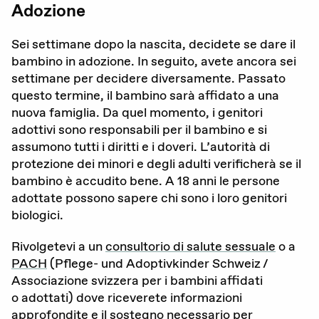
Adozione
Attualità
Sei settimane dopo la nascita, decidete se dare il
Agenda
bambino in adozione. In seguito, avete ancora sei
settimane per decidere diversamente. Passato
Portale offerte d’impiego
questo termine, il bambino sarà affidato a una
nuova famiglia. Da quel momento, i genitori
Area stampa
adottivi sono responsabili per il bambino e si
Rete giovani
assumono tutti i diritti e i doveri. L’autorità di
protezione dei minori e degli adulti verificherà se il
Attività di rete
bambino è accudito bene. A
18
anni le persone
adottate possono sapere chi sono i loro genitori
biologici.
Consulenza
Rivolgetevi a un
consultorio di salute sessuale
o a
PACH
(Pflege- und Adoptivkinder Schweiz /​
Emergenze
Associazione svizzera per i bambini affidati
o adottati) dove riceverete informazioni
approfondite e il sostegno necessario per