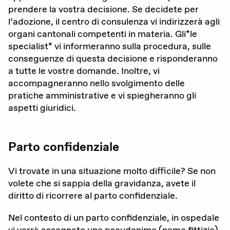
prendere la vostra decisione. Se decidete per
La nostra organizzazione
l’adozione, il centro di consulenza vi indirizzerà agli
organi cantonali competenti in materia. Gli*le
I nostri obiettivi
specialist* vi informeranno sulla procedura, sulle
conseguenze di questa decisione e risponderanno
Membri
a tutte le vostre domande. Inoltre, vi
accompagneranno nello svolgimento delle
Partner
pratiche amministrative e vi spiegheranno gli
aspetti giuridici.
Rapporto annuale
Sostenerci
Parto confidenziale
Vi trovate in una situazione molto difficile? Se non
volete che si sappia della gravidanza, avete il
diritto di ricorrere al parto confidenziale.
Nel contesto di un parto confidenziale, in ospedale
vi verrà assegnato uno pseudonimo (nome fittizio),