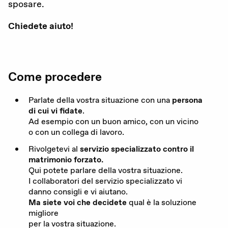
sposare.
Gravidanza (voluta / non voluta)
Chiedete aiuto!
Educazione sessuale
Violenza sessuale
Come procedere
Diritti sessuali
Parlate della vostra situazione con una
persona
Politica
di cui vi fidate
.
Ad esempio con un buon amico, con un vicino
o con un collega di lavoro.
Rivolgetevi al
servizio
specializzato contro il
Formazione
matrimonio forzato
.
Qui potete parlare della vostra situazione.
Standards di qualità
I collaboratori del servizio specializzato vi
danno consigli e vi aiutano.
Advocacy
Ma
siete voi che decidete
qual è la soluzione
migliore
Newsletter
per la vostra situazione.