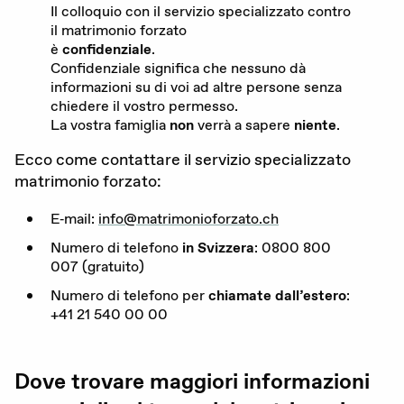
Il colloquio con il servizio specializzato contro
Attualità
il matrimonio forzato
è
confidenziale
.
Agenda
Confidenziale significa che nessuno dà
informazioni su di voi ad altre persone senza
chiedere il vostro permesso.
Portale offerte d’impiego
La vostra famiglia
non
verrà a sapere
niente
.
Area stampa
Ecco come contattare il servizio specializzato
matrimonio forzato:
Rete giovani
E‑mail:
info@​matrimonioforzato.​ch
Attività di rete
Numero di telefono
in Svizzera
:
0800
800
007
(gratuito)
Numero di telefono per
chiamate dall’estero
:
Consulenza
+
41
21
540
00
00
Emergenze
Dove trovare maggiori informazioni