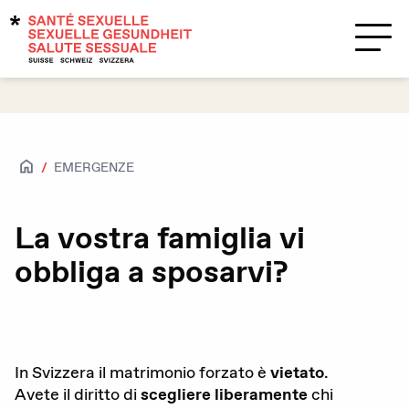
Temi
Supporto?
Contatti
EMERGENZE
Salute sessuale
Accesso per tutte e tutti
La vostra famiglia vi
obbliga a sposarvi?
Attrazioni e sessualità
Caratteristiche biologiche sessuali e
identità di genere
HIV / IST
In Svizzera il matrimonio forzato è
vietato
.
Avete il diritto di
scegliere
liberamente
chi
Contraccezione